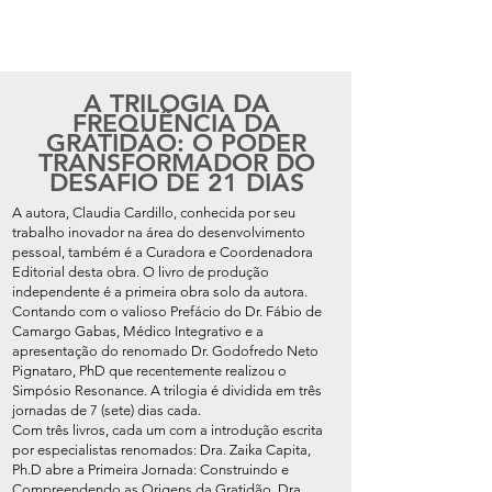
A TRILOGIA DA
FREQUÊNCIA DA
GRATIDÃO: O PODER
TRANSFORMADOR DO
DESAFIO DE 21 DIAS
A autora, Claudia Cardillo, conhecida por seu
trabalho inovador na área do desenvolvimento
pessoal, também é a Curadora e Coordenadora
Editorial desta obra. O livro de produção
independente é a primeira obra solo da autora.
Contando com o valioso Prefácio do Dr. Fábio de
Camargo Gabas, Médico Integrativo e a
apresentação do renomado Dr. Godofredo Neto
Pignataro, PhD que recentemente realizou o
Simpósio Resonance. A trilogia é dividida em três
jornadas de 7 (sete) dias cada.
Com três livros, cada um com a introdução escrita
por especialistas renomados: Dra. Zaika Capita,
Ph.D abre a Primeira Jornada: Construindo e
Compreendendo as Origens da Gratidão. Dra.