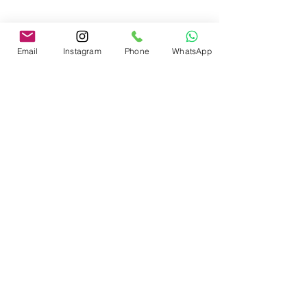
Email
Instagram
Phone
WhatsApp
FAÇA CONTATO
Academia Rota 53 - Route 53 Academy
email
rota53companyy@gmail.com
celular e whatsapp
+55 11 97977-8961
Siga -nos nas redes sociais
Assessoria de Imprensa: