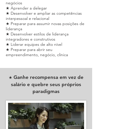
negócios
salário e quebre seus próprios
★ Aprender a delegar
paradigmas
★ Desenvolver e ampliar as competências
interpessoal e relacional
★ Preparar para assumir novas posições de
liderança
★ Desenvolver estilos de liderança
integradores e construtivos
★ Liderar equipes de alto nível
★ Preparar para abrir seu
empreendimento, negócio, clínica
Ganhe recompensa em vez de
Alavanque seus negócios com
★
★
O Coaching para Líderes irá ajudar você
salário e quebre seus próprios
planejamento e objetivos
profissional a identificar suas crenças e
paradigmas
pensamentos limitantes que impedem sua
evolução profissional
.
Vamos eliminar hábitos antigos, desenvolver
competências comportamentos e
habilidades necessárias para líderes com
aumento e melhoria das relações
interpessoais, desenvolver e aprimoar sua