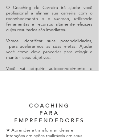
O Coaching de Carreira irá ajudar você
profissional a alinhar sua carreira com o
reconhecimento e o sucesso, utilizando
ferramentas e recursos altamente eficazes
cujos resultados são imediatos.
Vamos identificar suas potencialidades,
p
ara acelerarmos as suas metas. Ajudar
você como deve proceder para atingir e
manter seus objetivos.
Você vai adquirir autoconhecimento e
autoconfiança em si mesmo, sendo muito
mais eficaz e assertivo em suas decisões.
Tudo isso feito por meio de estratégias que
ampliam e prospectam as suas visões do
futuro, proporcionando uma carreira bem-
COACHING
sucedida.
PARA
EMPREENDEDORES
★ Aprender a transformar ideias e
Ganhe recompensa em vez de
intenções em ações realizáveis em seus
★