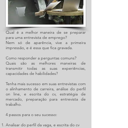
inteligência emocional .
Metodologia direcionada para resultados:
Desenvolver novas competências de gestão
Aumentar capacidade analítica para a
Qual é o seu sonho de vida?
gestão do tempo
Trocar seu emprego para empreender?
Qual é a melhor maneira de se preparar
Aprender a gerenciar as emoções no dia a
Crie e modele um novo futuro para sua
para uma entrevista de emprego?
vida!
dia
Nem só de aparência, vive a primeira
Aprender o que é processo de tomada de
impressão, e é essa que fica gravada.
O Coaching para Empreendedores,
decisão assertiva
Médicos, Terapeutas, Atletas, Palestrantes,
Desenvolver a comunicação e habilidades
Como responder a perguntas comuns?
Consultores que estão abrindo os seus
da fala com as equipes
Quais são as melhores maneiras de
negócios, traz ferramentas e técnicas já
transmitir todas as suas experiências,
Planejar ações para o alcance das metas e
conhecidas que auxiliam na criação de
capacidades de habilidades?
objetivos no dia a dia
novos objetivos e metas para você atingir
seus sonhos transformando-os em
T
enha mais sucesso em suas entrevistas com
realidades.
o alinhamento de carreira, análise do perfil
Os conceitos utilizados são pontos fortes na
on line, e escrita do cv, estratégia de
administração, marketing, psicologia,
mercado, preparação para entrevista de
programação neurolinguística - PNL, entre
trabalho.
outras ciências, por meio de métricas que
permitem chegar ao autoconhecimento, a
4 passos para o seu sucesso:
superação de crenças limitantes, a
mensuração de sua evolução e do seu
Ana
lisar
do perfil da vaga, e escrita do cv