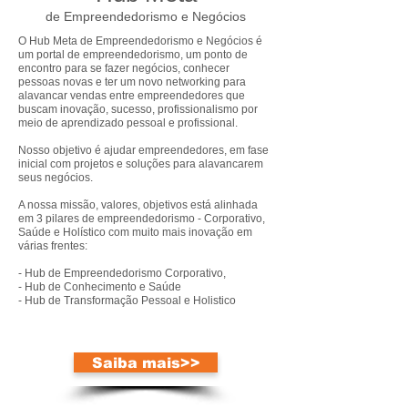
Vamos andar de mãos dadas, em parceria
de Empreendedorismo e Negócios
para você decidir qual é o melhor
O Hub Meta de Empreendedorismo e Negócios é
programa de coaching, que adapta-se
um portal de empreendedorismo, um ponto de
perfeitamente ao seu momento atual que
encontro para se fazer negócios, conhecer
pessoas novas e ter um novo networking para
vai mudar sua vida e transformá-lo em
alavancar vendas entre empreendedores que
uma pessoa melhor, em um líder
buscam inovação, sucesso, profissionalismo por
meio de aprendizado pessoal e profissional.
completo.
Nosso objetivo é ajudar empreendedores, em fase
O Coaching é um processo de mudança e
inicial com projetos e soluções para alavancarem
seus negócios.
transformação de pessoas, de
profissionais em líderes. O início de um
A nossa missão, valores, objetivos está alinhada
em 3 pilares de empreendedorismo - Corporativo,
processo de transformação pessoal e
Saúde e Holístico com muito mais inovação em
profissional.
várias frentes:
- Hub de Empreendedorismo Corporativo,
O programa vai ajuda-lo desenvolver o
- Hub de Conhecimento e Saúde
auto controle, o aprimoramento de
- Hub de Transformação Pessoal e Holistico
competências, habilidades, capacidades
de comunicação e negociação, evolução
do uso de inteligência analítica e
Saiba mais>>
emocional que levam a pessoa e o
profissional ser um líder atingindo seus