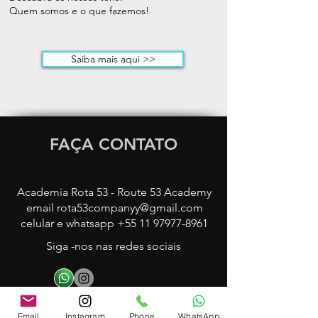
Quem somos e o que fazemos!
Saiba mais aqui >>
FAÇA CONTATO
Academia Rota 53 - Route 53 Academy
email
rota53companyy@gmail.com
celular e whatsapp
+55 11 97977-8961
Siga -nos nas redes sociais
Assessoria de Imprensa:
Email
Instagram
Phone
WhatsApp