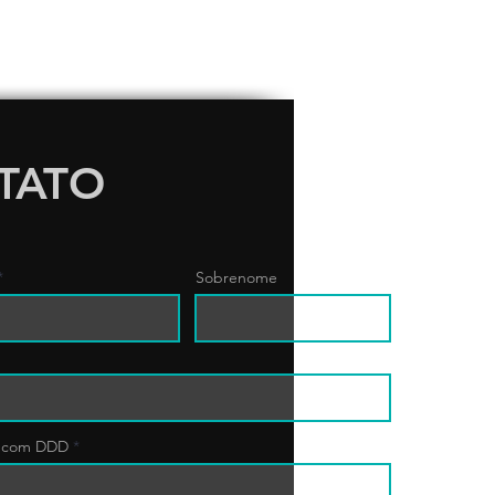
TATO
Sobrenome
r com DDD