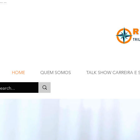
...
...
HOME
QUEM SOMOS
TALK SHOW CARREIRA E 